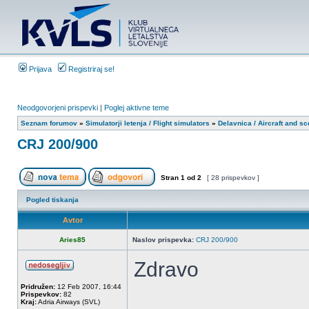
Prijava
Registriraj se!
Neodgovorjeni prispevki
|
Poglej aktivne teme
Seznam forumov
»
Simulatorji letenja / Flight simulators
»
Delavnica / Aircraft and s
CRJ 200/900
Stran
1
od
2
[ 28 prispevkov ]
Pogled tiskanja
Avtor
Aries85
Naslov prispevka:
CRJ 200/900
Zdravo
Pridružen:
12 Feb 2007, 16:44
Prispevkov:
82
Kraj:
Adria Airways (SVL)