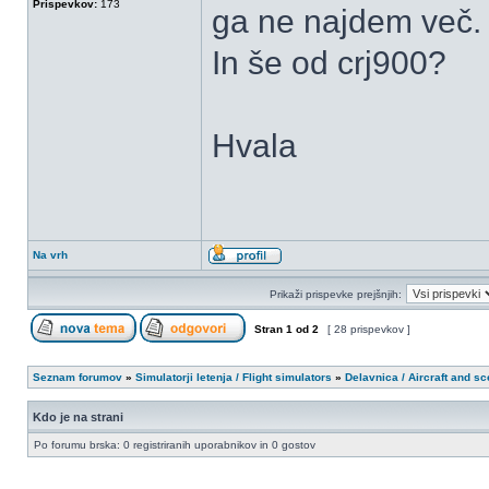
Prispevkov:
173
ga ne najdem več. 
In še od crj900?
Hvala
Na vrh
Prikaži prispevke prejšnjih:
Stran
1
od
2
[ 28 prispevkov ]
Seznam forumov
»
Simulatorji letenja / Flight simulators
»
Delavnica / Aircraft and s
Kdo je na strani
Po forumu brska: 0 registriranih uporabnikov in 0 gostov