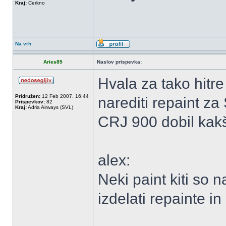
Kraj:
Cerkno
Na vrh
Aries85
Naslov prispevka:
Hvala za tako hitr
Pridružen:
12 Feb 2007, 16:44
narediti repaint z
Prispevkov:
82
Kraj:
Adria Airways (SVL)
CRJ 900 dobil kakš
alex:
Neki paint kiti so 
izdelati repainte i