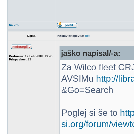
Na vrh
Dgl44
Naslov prispevka:
Re:
jaško napisal/-a:
Pridružen:
17 Feb 2009, 19:43
Prispevkov:
13
Za Wilco fleet CR
AVSIMu
http://li
&Go=Search
Poglej si še to
htt
si.org/forum/view