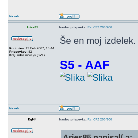
Na vrh
Aries85
Naslov prispevka:
Re: CRJ 200/900
Še en moj izdelek.
Pridružen:
12 Feb 2007, 16:44
Prispevkov:
82
Kraj:
Adria Airways (SVL)
S5 - AAF
Na vrh
Dgl44
Naslov prispevka:
Re: CRJ 200/900
Aries85 napisal/-a: