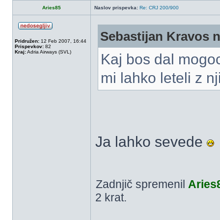
Aries85
Naslov prispevka:
Re: CRJ 200/900
Sebastijan Kravos n
Pridružen:
12 Feb 2007, 16:44
Prispevkov:
82
Kraj:
Adria Airways (SVL)
Kaj bos dal mogoc
mi lahko leteli z n
Ja lahko sevede
Zadnjič spremenil
Aries
2 krat.