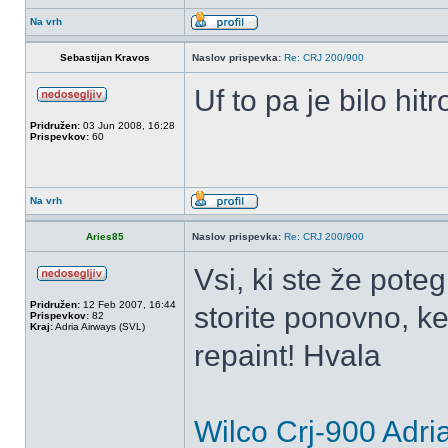
Na vrh
Sebastijan Kravos
Naslov prispevka:
Re: CRJ 200/900
Uf to pa je bilo hit
Pridružen:
03 Jun 2008, 16:28
Prispevkov:
60
Na vrh
Aries85
Naslov prispevka:
Re: CRJ 200/900
Vsi, ki ste že poteg
Pridružen:
12 Feb 2007, 16:44
storite ponovno, k
Prispevkov:
82
Kraj:
Adria Airways (SVL)
repaint! Hvala
Wilco Crj-900 Adri