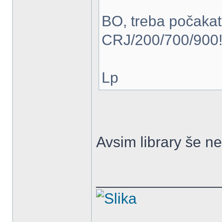
BO, treba počakat 
CRJ/200/700/900
Lp
Avsim library še n
______________