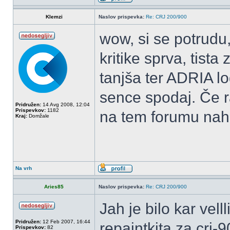
Klemzi
Naslov prispevka:
Re: CRJ 200/900
wow, si se potrudu,
kritike sprva, tista
tanjša ter ADRIA log
sence spodaj. Če ra
Pridružen:
14 Avg 2008, 12:04
Prispevkov:
1182
na tem forumu nahaj
Kraj:
Domžale
Na vrh
Aries85
Naslov prispevka:
Re: CRJ 200/900
Jah je bilo kar vel
Pridružen:
12 Feb 2007, 16:44
repaintkita za crj
Prispevkov:
82