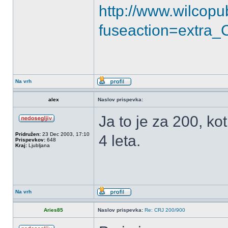
http://www.wilcop
fuseaction=extra
Na vrh
alex
Naslov prispevka:
Ja to je za 200, ko
Pridružen:
23 Dec 2003, 17:10
4 leta.
Prispevkov:
648
Kraj:
Ljubljana
Na vrh
Aries85
Naslov prispevka:
Re: CRJ 200/900