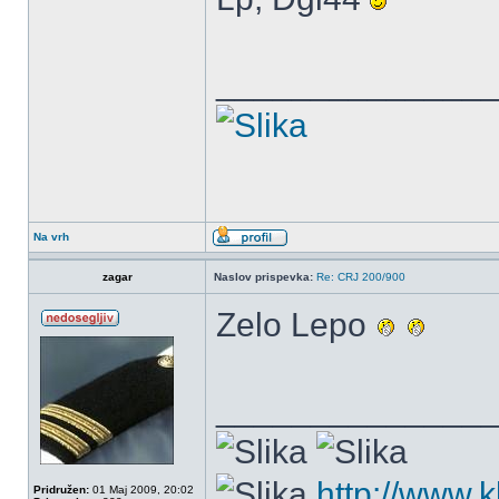
______________
Na vrh
zagar
Naslov prispevka:
Re: CRJ 200/900
Zelo Lepo
______________
http://www.
Pridružen:
01 Maj 2009, 20:02