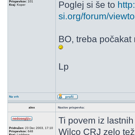
Prispevkov:
101
Poglej si še to
http
Kraj:
Koper
si.org/forum/viewt
BO, treba počakat 
Lp
Na vrh
alex
Naslov prispevka:
Ti povem iz lastnih
Pridružen:
23 Dec 2003, 17:10
Wilco CRJ zelo tež
Prispevkov:
648
Kraj:
Ljubljana