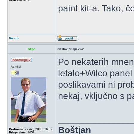
paint kit-a. Tako, č
Na vrh
Stipe
Naslov prispevka:
Po nekaterih mnen
Admiral
letalo+Wilco panel
poslikavami ni pro
nekaj, vključno s p
______________
Boštjan
Pridružen:
27 Avg 2005, 16:09
Prispevkov:
1059