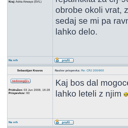
Kraj:
Adria Airways (SVL)
obrobe okoli vrat,
sedaj se mi pa ravn
lahko delo.
Na vrh
Sebastijan Kravos
Naslov prispevka:
Re: CRJ 200/900
Kaj bos dal mogoce
Pridružen:
03 Jun 2008, 16:28
lahko leteli z njim
Prispevkov:
60
Na vrh