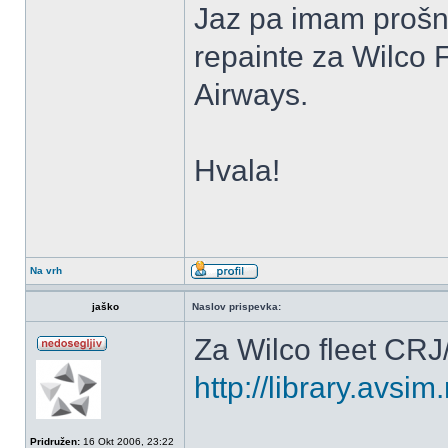
Jaz pa imam prošnjo
repainte za Wilco 
Airways.
Hvala!
Na vrh
jaško
Naslov prispevka:
Za Wilco fleet CR
http://library.avs
Pridružen:
16 Okt 2006, 23:22