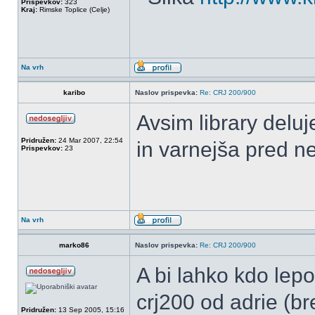
Prispevkov:
323
Kraj:
Rimske Toplice (Celje)
Na vrh
karibo
Naslov prispevka:
Re: CRJ 200/900
Avsim library delu
Pridružen:
24 Mar 2007, 22:54
in varnejša pred ne
Prispevkov:
23
Na vrh
marko86
Naslov prispevka:
Re: CRJ 200/900
A bi lahko kdo lep
crj200 od adrie (b
Pridružen:
13 Sep 2005, 15:16