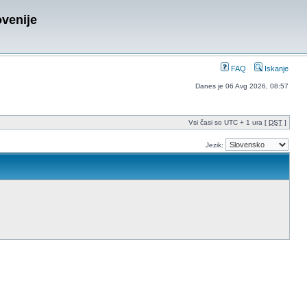
ovenije
FAQ
Iskanje
Danes je 06 Avg 2026, 08:57
Vsi časi so UTC + 1 ura [
DST
]
Jezik: