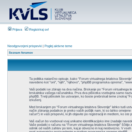
Prijava
Registriraj se!
Neodgovorjeni prispevki
|
Poglej aktivne teme
Seznam forumov
Ta politika natančno opisuje, kako “Forum virtualnega letalstva Slovenije”
navedeno kot "oni", "njih", "njihovo", "phpBB programska oprema", “ww
Vaši podatki se zbirajo na dva načina. Brskanje po “Forum virtualnega l
brskalnika vašega računalnika. Prva dva piškotka vsebujeta samo naziv 
phpBB. Tretji piškotek bo ustvarjen, ko boste prebrskali teme znotraj “Fo
izkušenj.
Med brskanjem po “Forum virtualnega letalstva Slovenije” lahko tudi ustv
način zbiranja podatkov je preko vaših pošiljk nam, ki so lahko omejene 
račun") in vaši prispevki, ki jih objavite po registraciji in medtem, ko ste 
Vaš eačun bo vseboval vsaj unikatno identifikacijsko ime (nadalje naved
Vaše podatki o računu na “Forum virtualnega letalstva Slovenije” ščitijo z
odmik od naših zahtev po tem, kaj je obvezno in kaj neobvezno. V vseh pr
proti avtomatsko proizvedenim e-mailom programske opreme phpBB.