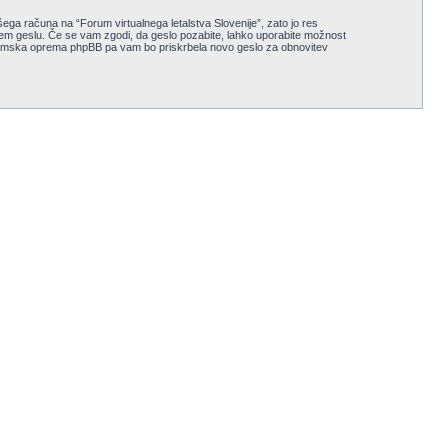
šega računa na “Forum virtualnega letalstva Slovenije”, zato jo res
vašem geslu. Če se vam zgodi, da geslo pozabite, lahko uporabite možnost
gramska oprema phpBB pa vam bo priskrbela novo geslo za obnovitev