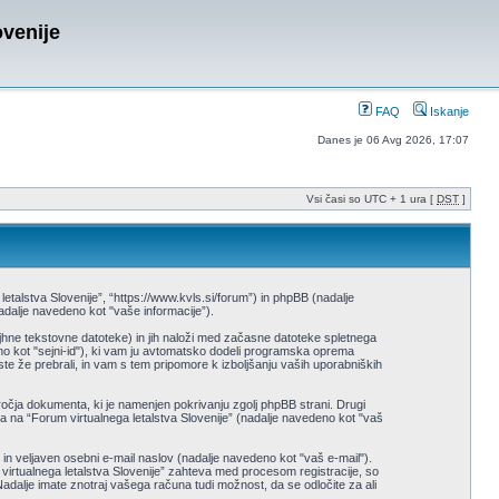
ovenije
FAQ
Iskanje
Danes je 06 Avg 2026, 17:07
Vsi časi so UTC + 1 ura [
DST
]
letalstva Slovenije”, “https://www.kvls.si/forum”) in phpBB (nadalje
alje navedeno kot "vaše informacije”).
ajhne tekstovne datoteke) in jih naloži med začasne datoteke spletnega
o kot "sejni-id"), ki vam ju avtomatsko dodeli programska oprema
ste že prebrali, in vam s tem pripomore k izboljšanju vaših uporabniških
ročja dokumenta, ki je namenjen pokrivanju zgolj phpBB strani. Drugi
ja na “Forum virtualnega letalstva Slovenije” (nadalje navedeno kot "vaš
in veljaven osebni e-mail naslov (nadalje navedeno kot "vaš e-mail").
m virtualnega letalstva Slovenije” zahteva med procesom registracije, so
adalje imate znotraj vašega računa tudi možnost, da se odločite za ali