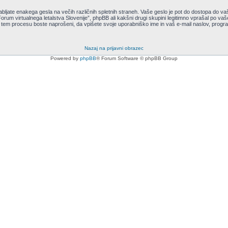
rabljate enakega gesla na večih različnih spletnih straneh. Vaše geslo je pot do dostopa do va
 “Forum virtualnega letalstva Slovenije”, phpBB ali kakšni drugi skupini legitimno vprašal po 
tem procesu boste naprošeni, da vpišete svoje uporabniško ime in vaš e-mail naslov, pro
Nazaj na prijavni obrazec
Powered by
phpBB
® Forum Software © phpBB Group