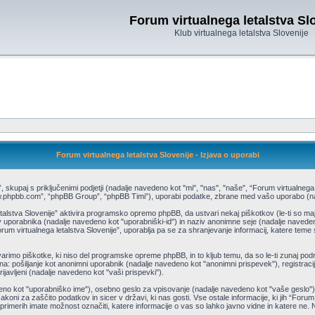
Forum virtualnega letalstva Sl
Klub virtualnega letalstva Slovenije
Forum virtualnega letalstva Slovenije - Izjava o uporabi
, skupaj s priključenimi podjetji (nadalje navedeno kot "mi", "nas", "naše", “Forum virtualnega 
w.phpbb.com”, “phpBB Group”, “phpBB Timi”), uporabi podatke, zbrane med vašo uporabo (nad
etalstva Slovenije” aktivira programsko opremo phpBB, da ustvari nekaj piškotkov (le-ti so m
uporabnika (nadalje navedeno kot "uporabniški-id") in naziv anonimne seje (nadalje naveden
rum virtualnega letalstva Slovenije”, uporablja pa se za shranjevanje informacij, katere teme 
arimo piškotke, ki niso del programske opreme phpBB, in to kljub temu, da so le-ti zunaj pod
na: pošiljanje kot anonimni uporabnik (nadalje navedeno kot "anonimni prispevek"), registraci
prijavljeni (nadalje navedeno kot "vaši prispevki").
eno kot "uporabniško ime"), osebno geslo za vpisovanje (nadalje navedeno kot "vaše geslo") 
akoni za zaščito podatkov in sicer v državi, ki nas gosti. Vse ostale informacije, ki jih “Foru
imerih imate možnost označiti, katere informacije o vas so lahko javno vidne in katere ne. N