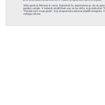
Vaše geslo je šifrirano in varno. Kakorkoli že, priporočeno je, da ne upo
pazljivo varujte. V nobenih okoliščinah vas ne bo nihče, ki je pridružen
"Pozabil sem svoje geslo", ki jo programska oprema phpBB omogoča. V 
vašega računa.