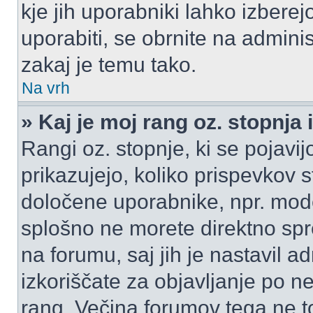
kje jih uporabniki lahko izberej
uporabiti, se obrnite na admini
zakaj je temu tako.
Na vrh
» Kaj je moj rang oz. stopnj
Rangi oz. stopnje, ki se pojav
prikazujejo, koliko prispevkov ste
določene uporabnike, npr. mode
splošno ne morete direktno spr
na forumu, saj jih je nastavil a
izkoriščate za objavljanje po n
rang. Večina forumov tega ne to