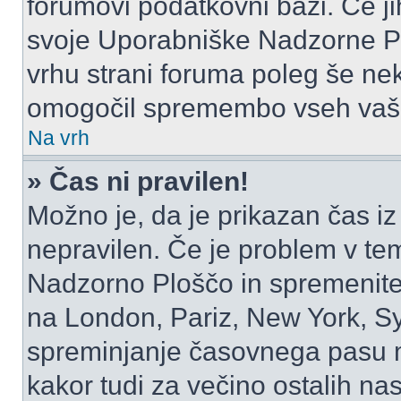
forumovi podatkovni bazi. Če jih
svoje Uporabniške Nadzorne P
vrhu strani foruma poleg še ne
omogočil spremembo vseh vaši
Na vrh
» Čas ni pravilen!
Možno je, da je prikazan čas i
nepravilen. Če je problem v te
Nadzorno Ploščo in spremenite
na London, Pariz, New York, Syd
spreminjanje časovnega pasu m
kakor tudi za večino ostalih nast