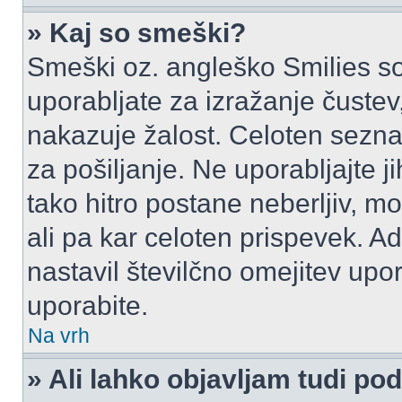
» Kaj so smeški?
Smeški oz. angleško Smilies so
uporabljate za izražanje čustev
nakazuje žalost. Celoten sezn
za pošiljanje. Ne uporabljajte 
tako hitro postane neberljiv, m
ali pa kar celoten prispevek. A
nastavil številčno omejitev upo
uporabite.
Na vrh
» Ali lahko objavljam tudi po