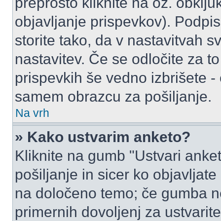
preprosto kliknite na oz. obklju
objavljanje prispevkov). Podpis
storite tako, da v nastavitvah s
nastavitev. Če se odločite za 
prispevkih še vedno izbrišete -
samem obrazcu za pošiljanje.
Na vrh
» Kako ustvarim anketo?
Kliknite na gumb "Ustvari ank
pošiljanje in sicer ko objavljat
na določeno temo; če gumba ne
primernih dovoljenj za ustvarit