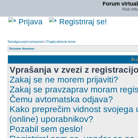
Forum virtual
Klub virt
Prijava
Registriraj se!
Neodgovorjeni prispevki
|
Poglej aktivne teme
Seznam forumov
Že z
Vprašanja v zvezi z registracijo
Zakaj se ne morem prijaviti?
Zakaj se pravzaprav moram regist
Čemu avtomatska odjava?
Kako preprečim vidnost svojega u
(online) uporabnikov?
Pozabil sem geslo!