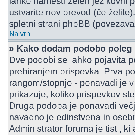
lahko namesti želen jezikovni p
ustvarite nov prevod (če želite)
spletni strani phpBB (povezava 
Na vrh
» Kako dodam podobo poleg 
Dve podobi se lahko pojavita
prebiranjem prispevka. Prva p
rangom/stopnjo - ponavadi je v o
prikazuje, koliko prispevkov ste
Druga podoba je ponavadi večja
navadno je edinstvena in oseb
Administrator foruma je tisti, ki