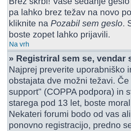
Brez skrbi! Vaše sedanje geslo 
pa lahko brez težav na novo pos
kliknite na
Pozabil sem geslo
. 
boste zopet lahko prijavili.
Na vrh
» Registriral sem se, vendar 
Najprej preverite uporabniško i
obstajata dve možni težavi. Č
support" (COPPA podpora) in st
starega pod 13 let, boste morali 
Nekateri forumi bodo od vas ali
ponovno registracijo, predno se 