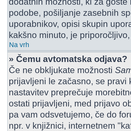
dodatnih možnosti, ki za goste n
podobe, pošiljanje zasebnih spo
uporabnikov, opisi skupin upora
kakšno minuto, je priporočljivo, 
Na vrh
» Čemu avtomatska odjava?
Če ne obkljukate možnosti
Sam
prijavljeni le začasno, se prav
nastavitev preprečuje morebitn
ostati prijavljeni, med prijavo 
pa vam odsvetujemo, če do for
npr. v knjižnici, internetnem "ka