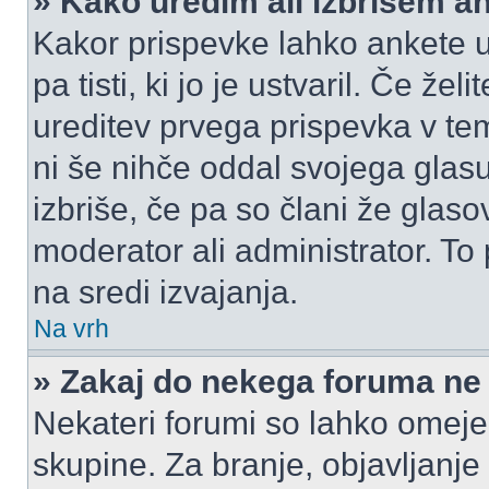
» Kako uredim ali izbrišem a
Kakor prispevke lahko ankete ur
pa tisti, ki jo je ustvaril. Če žel
ureditev prvega prispevka v te
ni še nihče oddal svojega glasu
izbriše, če pa so člani že glasov
moderator ali administrator. T
na sredi izvajanja.
Na vrh
» Zakaj do nekega foruma ne
Nekateri forumi so lahko omeje
skupine. Za branje, objavljanje