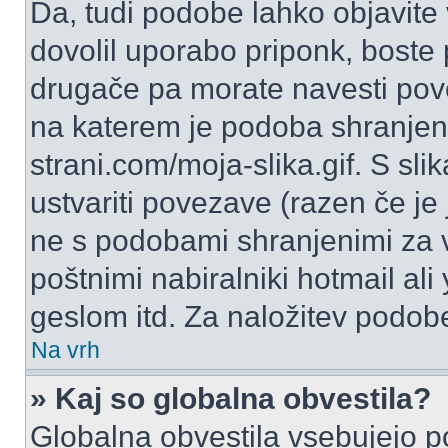
Da, tudi podobe lahko objavite 
dovolil uporabo priponk, boste 
drugače pa morate navesti pov
na katerem je podoba shranjena
strani.com/moja-slika.gif. S s
ustvariti povezave (razen če je
ne s podobami shranjenimi za 
poštnimi nabiralniki hotmail ali
geslom itd. Za naložitev podob
Na vrh
» Kaj so globalna obvestila?
Globalna obvestila vsebujejo p