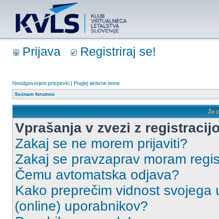
Prijava
Registriraj se!
Neodgovorjeni prispevki
|
Poglej aktivne teme
Seznam forumov
Že z
Vprašanja v zvezi z registracijo
Zakaj se ne morem prijaviti?
Zakaj se pravzaprav moram regist
Čemu avtomatska odjava?
Kako preprečim vidnost svojega u
(online) uporabnikov?