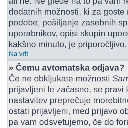
ali ne. Ne glede na to pa vam 
dodatnih možnosti, ki za goste n
podobe, pošiljanje zasebnih spo
uporabnikov, opisi skupin upora
kakšno minuto, je priporočljivo, 
Na vrh
» Čemu avtomatska odjava?
Če ne obkljukate možnosti
Sam
prijavljeni le začasno, se prav
nastavitev preprečuje morebitn
ostati prijavljeni, med prijavo 
pa vam odsvetujemo, če do for