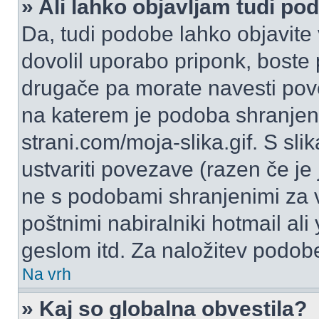
» Ali lahko objavljam tudi po
Da, tudi podobe lahko objavite 
dovolil uporabo priponk, boste 
drugače pa morate navesti pov
na katerem je podoba shranjena
strani.com/moja-slika.gif. S s
ustvariti povezave (razen če je
ne s podobami shranjenimi za 
poštnimi nabiralniki hotmail ali
geslom itd. Za naložitev podob
Na vrh
» Kaj so globalna obvestila?