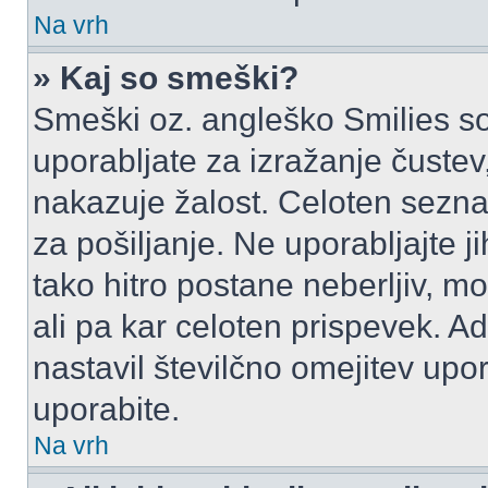
Na vrh
» Kaj so smeški?
Smeški oz. angleško Smilies so
uporabljate za izražanje čustev
nakazuje žalost. Celoten sezn
za pošiljanje. Ne uporabljajte 
tako hitro postane neberljiv, m
ali pa kar celoten prispevek. A
nastavil številčno omejitev upo
uporabite.
Na vrh