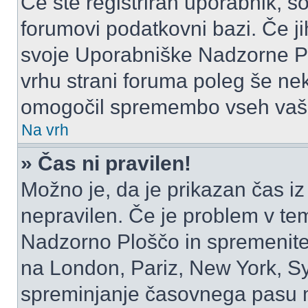
Če ste registriran uporabnik, s
forumovi podatkovni bazi. Če jih
svoje Uporabniške Nadzorne P
vrhu strani foruma poleg še ne
omogočil spremembo vseh vaši
Na vrh
» Čas ni pravilen!
Možno je, da je prikazan čas i
nepravilen. Če je problem v te
Nadzorno Ploščo in spremenite
na London, Pariz, New York, Syd
spreminjanje časovnega pasu m