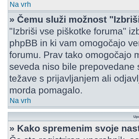
Na vrh
» Čemu služi možnost "Izbriš
"Izbriši vse piškotke foruma" izbr
phpBB in ki vam omogočajo vero
forumu. Prav tako omogočajo mo
seveda niso bile prepovedane s
težave s prijavljanjem ali odja
morda pomagalo.
Na vrh
Upo
» Kako spremenim svoje nas