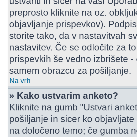
ustvariti in sicer na vaši Upora
preprosto kliknite na oz. obklju
objavljanje prispevkov). Podpis
storite tako, da v nastavitvah s
nastavitev. Če se odločite za 
prispevkih še vedno izbrišete -
samem obrazcu za pošiljanje.
Na vrh
» Kako ustvarim anketo?
Kliknite na gumb "Ustvari ank
pošiljanje in sicer ko objavljat
na določeno temo; če gumba ne