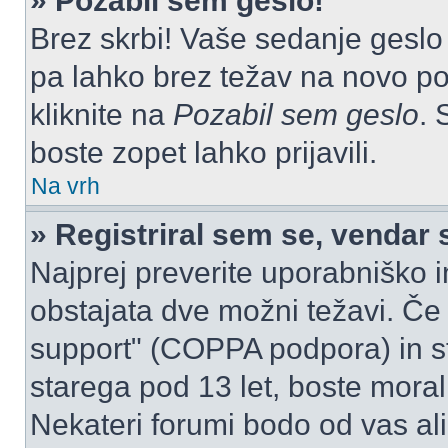
» Pozabil sem geslo!
Brez skrbi! Vaše sedanje geslo 
pa lahko brez težav na novo pos
kliknite na
Pozabil sem geslo
. 
boste zopet lahko prijavili.
Na vrh
» Registriral sem se, vendar 
Najprej preverite uporabniško i
obstajata dve možni težavi. Č
support" (COPPA podpora) in st
starega pod 13 let, boste morali 
Nekateri forumi bodo od vas ali