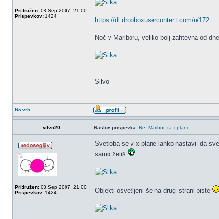
Pridružen:
03 Sep 2007, 21:00
Prispevkov:
1424
https://dl.dropboxusercontent.com/u/172 ...
Noč v Mariboru, veliko bolj zahtevna od d
_________________
Silvo
Na vrh
silvo20
Naslov prispevka:
Re: Maribor za x-plane
Svetloba se v x-plane lahko nastavi, da sveti
samo želiš
Pridružen:
03 Sep 2007, 21:00
Objekti osvetljeni še na drugi strani piste
Prispevkov:
1424