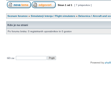
Stran
1
od
1
[ 7 prispevkov ]
Seznam forumov
»
Simulatorji letenja / Flight simulators
»
Delavnica / Aircraft and s
Kdo je na strani
Po forumu brska: 0 registriranih uporabnikov in 0 gostov
Išči za:
Powered by
php