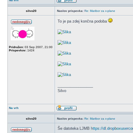
Na vrh
silvo20
Naslov prispevka:
Re: Maribor za x-plane
To je pa zdej končna podoba
Pridružen:
03 Sep 2007, 21:00
Prispevkov:
1424
_________________
Silvo
Na vrh
silvo20
Naslov prispevka:
Re: Maribor za x-plane
Še datoteka LJMB
https://dl.dropboxuser