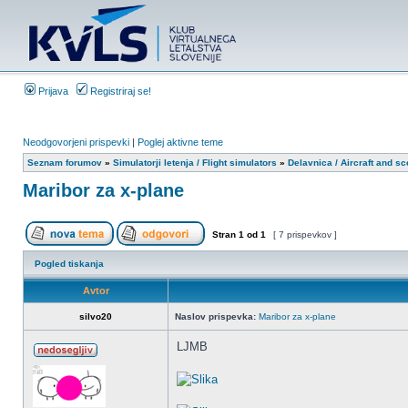
Prijava
Registriraj se!
Neodgovorjeni prispevki
|
Poglej aktivne teme
Seznam forumov
»
Simulatorji letenja / Flight simulators
»
Delavnica / Aircraft and s
Maribor za x-plane
Stran
1
od
1
[ 7 prispevkov ]
Pogled tiskanja
Avtor
silvo20
Naslov prispevka:
Maribor za x-plane
LJMB