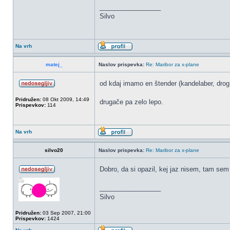
_________________
Silvo
Na vrh
matej_
Naslov prispevka:
Re: Maribor za x-plane
od kdaj imamo en štender (kandelaber, drog
Pridružen:
08 Okt 2009, 14:49
drugače pa zelo lepo.
Prispevkov:
114
Na vrh
silvo20
Naslov prispevka:
Re: Maribor za x-plane
Dobro, da si opazil, kej jaz nisem, tam sem 
_________________
Silvo
Pridružen:
03 Sep 2007, 21:00
Prispevkov:
1424