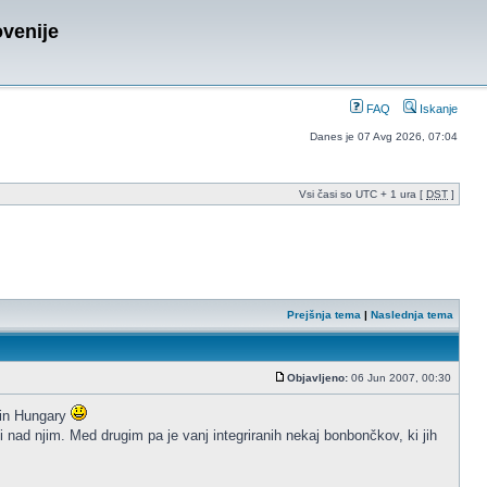
ovenije
FAQ
Iskanje
Danes je 07 Avg 2026, 07:04
Vsi časi so UTC + 1 ura [
DST
]
Prejšnja tema
|
Naslednja tema
Objavljeno:
06 Jun 2007, 00:30
e in Hungary
ni nad njim. Med drugim pa je vanj integriranih nekaj bonbončkov, ki jih