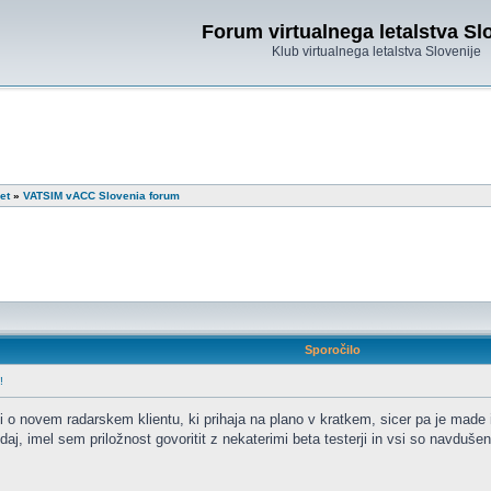
Forum virtualnega letalstva Sl
Klub virtualnega letalstva Slovenije
et
»
VATSIM vACC Slovenia forum
Sporočilo
!
i o novem radarskem klientu, ki prihaja na plano v kratkem, sicer pa je mad
daj, imel sem priložnost govoritit z nekaterimi beta testerji in vsi so navduše