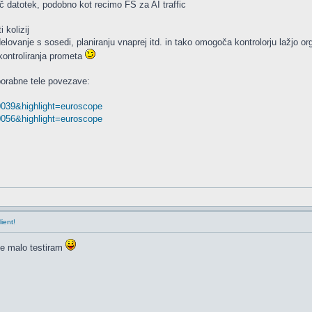
č datotek, podobno kot recimo FS za AI traffic
 kolizij
vanje s sosedi, planiranju vnaprej itd. in tako omogoča kontrolorju lažjo org
kontroliranja prometa
porabne tele povezave:
20039&highlight=euroscope
20056&highlight=euroscope
lient!
že malo testiram