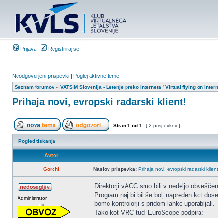
Prijava
Registriraj se!
Neodgovorjeni prispevki
|
Poglej aktivne teme
Seznam forumov
»
VATSIM Slovenija - Letenje preko interneta / Virtual flying on intern
Prihaja novi, evropski radarski klient!
Stran
1
od
1
[ 2 prispevkov ]
Pogled tiskanja
Avtor
Gorchi
Naslov prispevka:
Prihaja novi, evropski radarski klient
Direktorji vACC smo bili v nedeljo obveščen
Program naj bi bil še bolj napreden kot dose
Administrator
bomo kontrolorji s pridom lahko uporabljali.
Tako kot VRC tudi EuroScope podpira: