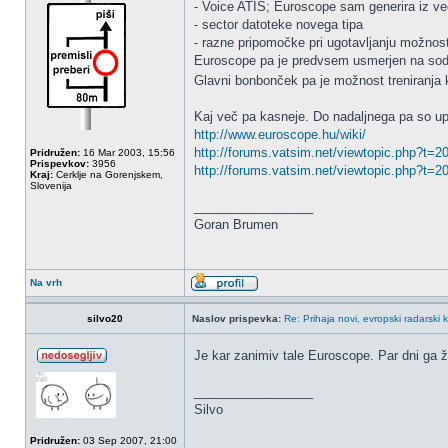
- Voice ATIS; Euroscope sam generira iz ve
- sector datoteke novega tipa
- razne pripomočke pri ugotavljanju možnosti
Euroscope pa je predvsem usmerjen na sodelo
Glavni bonbonček pa je možnost treniranja 
Kaj več pa kasneje. Do nadaljnega pa so u
http://www.euroscope.hu/wiki/
http://forums.vatsim.net/viewtopic.php?t=
Pridružen:
16 Mar 2003, 15:56
Prispevkov:
3956
http://forums.vatsim.net/viewtopic.php?t=
Kraj:
Cerklje na Gorenjskem,
Slovenija
_________________
Goran Brumen
Na vrh
silvo20
Naslov prispevka:
Re: Prihaja novi, evropski radarski k
Je kar zanimiv tale Euroscope. Par dni ga 
_________________
Silvo
Pridružen:
03 Sep 2007, 21:00