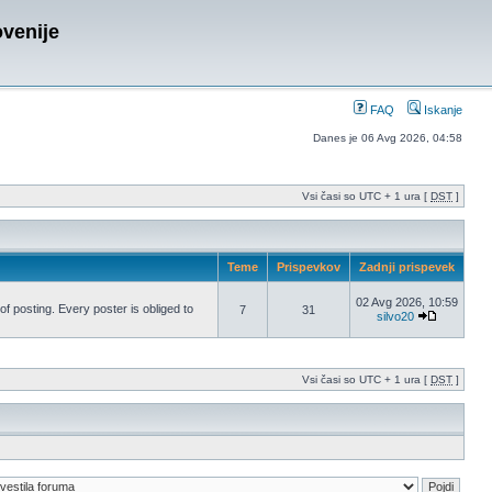
ovenije
FAQ
Iskanje
Danes je 06 Avg 2026, 04:58
Vsi časi so UTC + 1 ura [
DST
]
Teme
Prispevkov
Zadnji prispevek
02 Avg 2026, 10:59
 of posting. Every poster is obliged to
7
31
silvo20
Vsi časi so UTC + 1 ura [
DST
]