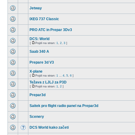
Jetway
IXEG 737 Classic
PRO ATC in Prepar 3Dv3
DCS: World
[
Pojdi na stran:
1
,
2
,
3
]
Saab 340 A
Prepare 3d V3
X-plane
[
Pojdi na stran:
1
...
4
,
5
,
6
]
Težava z LJLJ za P3D
[
Pojdi na stran:
1
,
2
]
Prepar3d
Saitek pro flight radio panel na Prepar3d
Scenery
DCS World kako začeti