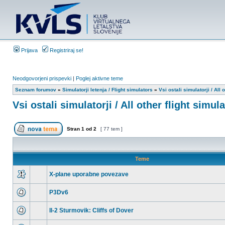
Prijava
Registriraj se!
Neodgovorjeni prispevki
|
Poglej aktivne teme
Seznam forumov
»
Simulatorji letenja / Flight simulators
»
Vsi ostali simulatorji / All 
Vsi ostali simulatorji / All other flight simul
Stran
1
od
2
[ 77 tem ]
Teme
X-plane uporabne povezave
P3Dv6
Il-2 Sturmovik: Cliffs of Dover