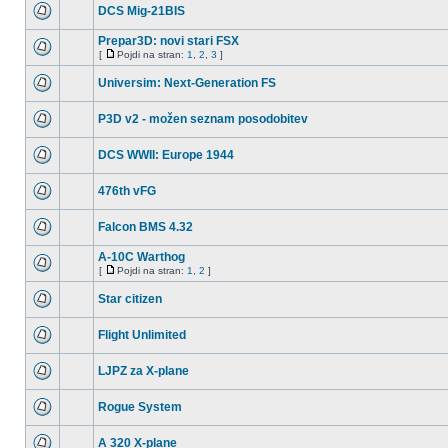
DCS Mig-21BIS
Prepar3D: novi stari FSX
[
Pojdi na stran:
1
,
2
,
3
]
Universim: Next-Generation FS
P3D v2 - možen seznam posodobitev
DCS WWII: Europe 1944
476th vFG
Falcon BMS 4.32
A-10C Warthog
[
Pojdi na stran:
1
,
2
]
Star citizen
Flight Unlimited
LJPZ za X-plane
Rogue System
A 320 X-plane