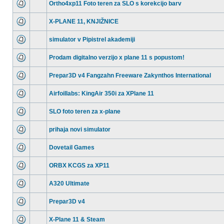
Ortho4xp11 Foto teren za SLO s korekcijo barv
X-PLANE 11, KNJIŽNICE
simulator v Pipistrel akademiji
Prodam digitalno verzijo x plane 11 s popustom!
Prepar3D v4 Fangzahn Freeware Zakynthos International
Airfoillabs: KingAir 350i za XPlane 11
SLO foto teren za x-plane
prihaja novi simulator
Dovetail Games
ORBX KCGS za XP11
A320 Ultimate
Prepar3D v4
X-Plane 11 & Steam