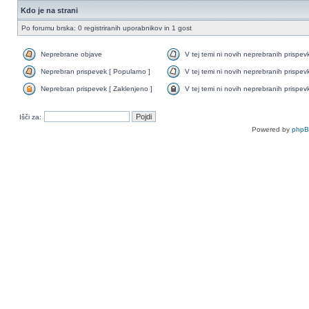
Kdo je na strani
Po forumu brska: 0 registriranih uporabnikov in 1 gost
Neprebrane objave
V tej temi ni novih neprebranih prispev
Neprebran prispevek [ Popularno ]
V tej temi ni novih neprebranih prispev
Neprebran prispevek [ Zaklenjeno ]
V tej temi ni novih neprebranih prispev
Išči za:
Powered by
php