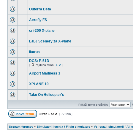
Outerra Beta
Aerofly FS
crj-200 X-plane
LJLJ Scenery za X-Plane
Ikarus
DCS: P-51D
[
Pojdi na stran:
1
,
2
]
Airport Madness 3
XPLANE 10
Take On Helicopter's
Prikaži teme prejšnjih:
Stran
1
od
2
[ 77 tem ]
Seznam forumov
»
Simulatorji letenja / Flight simulators
»
Vsi ostali simulatorji / All 