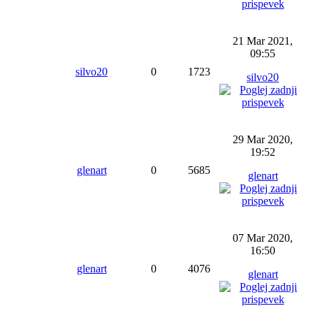
21 Mar 2021,
09:55
silvo20
0
1723
silvo20
29 Mar 2020,
19:52
glenart
0
5685
glenart
07 Mar 2020,
16:50
glenart
0
4076
glenart