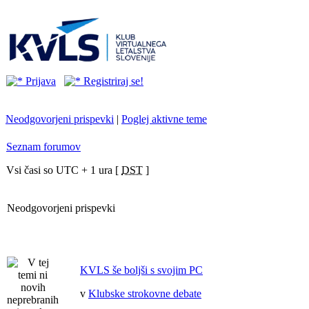
Prijava
Registriraj se!
Neodgovorjeni prispevki
|
Poglej aktivne teme
Seznam forumov
Vsi časi so UTC + 1 ura [
DST
]
Neodgovorjeni prispevki
KVLS še boljši s svojim PC
v
Klubske strokovne debate