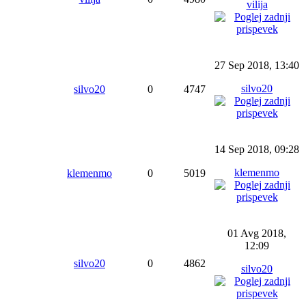
vilija
27 Sep 2018, 13:40
silvo20
silvo20
0
4747
14 Sep 2018, 09:28
klemenmo
klemenmo
0
5019
01 Avg 2018,
12:09
silvo20
0
4862
silvo20