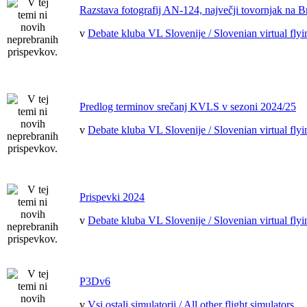
Razstava fotografij AN-124, največji tovornjak na B
v
Debate kluba VL Slovenije / Slovenian virtual flyi
Predlog terminov srečanj KVLS v sezoni 2024/25
v
Debate kluba VL Slovenije / Slovenian virtual flyi
Prispevki 2024
v
Debate kluba VL Slovenije / Slovenian virtual flyi
P3Dv6
v
Vsi ostali simulatorji / All other flight simulators