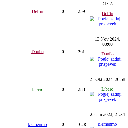
21:18
Delfin
0
259
Delfin
13 Nov 2024,
08:00
Danilo
0
261
Danilo
21 Okt 2024, 20:58
Libero
Libero
0
288
25 Jun 2023, 21:34
klemenmo
klemenmo
0
1628