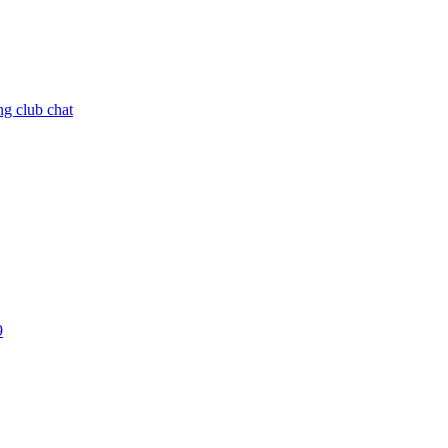
ng club chat
9