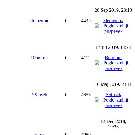
28 Sep 2019, 23:18
klemenmo
klemenmo
0
4435
17 Jul 2019, 14:24
Branimir
Branimir
0
4111
16 Maj 2019, 23:11
SStusek
SStusek
0
4655
12 Dec 2018,
10:36
vilija
0
4980