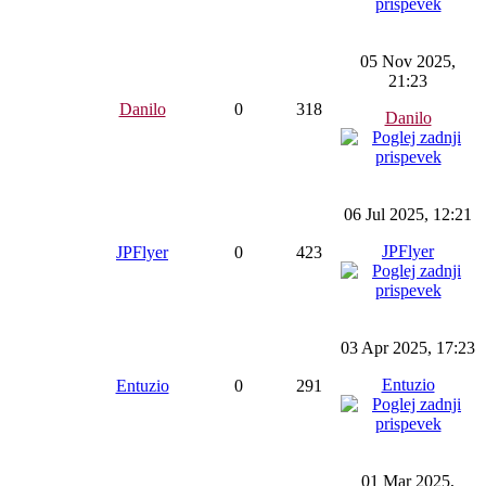
05 Nov 2025,
21:23
Danilo
0
318
Danilo
06 Jul 2025, 12:21
JPFlyer
JPFlyer
0
423
03 Apr 2025, 17:23
Entuzio
Entuzio
0
291
01 Mar 2025,