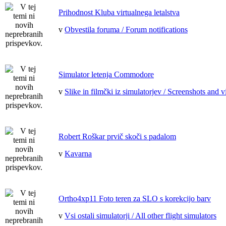
Prihodnost Kluba virtualnega letalstva
v
Obvestila foruma / Forum notifications
Simulator letenja Commodore
v
Slike in filmčki iz simulatorjev / Screenshots and v
Robert Roškar prvič skoči s padalom
v
Kavarna
Ortho4xp11 Foto teren za SLO s korekcijo barv
v
Vsi ostali simulatorji / All other flight simulators