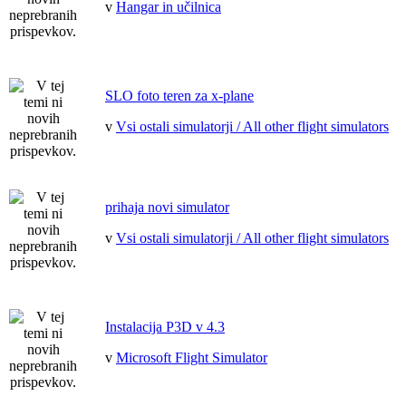
v
Hangar in učilnica
SLO foto teren za x-plane
v
Vsi ostali simulatorji / All other flight simulators
prihaja novi simulator
v
Vsi ostali simulatorji / All other flight simulators
Instalacija P3D v 4.3
v
Microsoft Flight Simulator