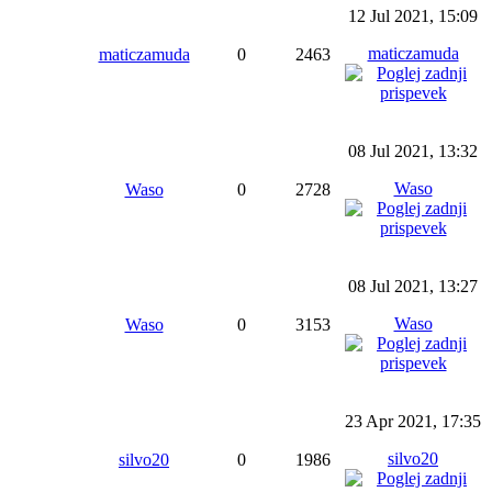
12 Jul 2021, 15:09
maticzamuda
maticzamuda
0
2463
08 Jul 2021, 13:32
Waso
Waso
0
2728
08 Jul 2021, 13:27
Waso
Waso
0
3153
23 Apr 2021, 17:35
silvo20
silvo20
0
1986